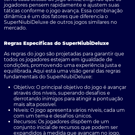
jogadores pensem rapidamente e ajustem suas
táticas conforme o jogo avança. Essa combinação
dinâmica é um dos fatores que diferencia o
SuperNiubiDeluxe de outros jogos similares no
mercado.
Regras Específicas do SuperNiubiDeluxe
As regras do jogo são projetadas para garantir que
todos os jogadores estejam em igualdade de
condições, promovendo uma experiência justa e
equilibrada. Aqui está uma visão geral das regras
fundamentais do SuperNiubiDeluxe:
Objetivo:
O principal objetivo do jogo é avançar
através dos níveis, superando desafios e
derrotando inimigos para atingir a pontuação
mais alta possível.
Níveis:
O jogo apresenta vários níveis, cada um
com um tema e desafios únicos.
Recursos:
Os jogadores dispõem de um
conjunto inicial de recursos que podem ser
expandidos à medida que avançam no jogo.