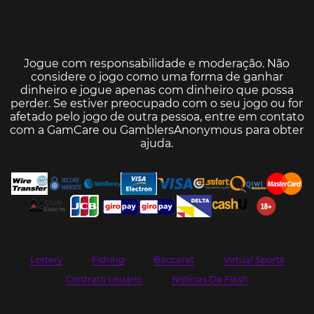
Jogue com responsabilidade e moderação. Não
considere o jogo como uma forma de ganhar
dinheiro e jogue apenas com dinheiro que possa
perder. Se estiver preocupado com o seu jogo ou for
afetado pelo jogo de outra pessoa, entre em contato
com a
GamCare
ou
GamblersAnonymous
para obter
ajuda.
Lottery
Fishing
Baccarat
Virtual Sports
Contrato Usuário
Notícias De Flash