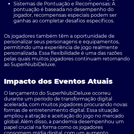
Sistemas de Pontuação e Recompensas:
A
pontuação é baseada no desempenho do
jogador, recompensas especiais podem ser
ganhas ao completar desafios específicos.
Os jogadores também têm a oportunidade de
personalizar seus personagens e equipamentos,
permitindo uma experiência de jogo realmente
personalizada. Essa flexibilidade é uma das razões
pelas quais muitos jogadores continuam retornando
ao SuperNiubiDeluxe.
Impacto dos Eventos Atuais
O lançamento do SuperNiubiDeluxe ocorreu
durante um período de transformação digital
acelerada, com muitos jogadores procurando novas
formas de entretenimento digital. Essa situação
ampliou a atração e aceitação do jogo no mercado
global. Além disso, a pandemia desempenhou um
papel crucial na forma como os jogadores
consomem mídia digital, com um aumento