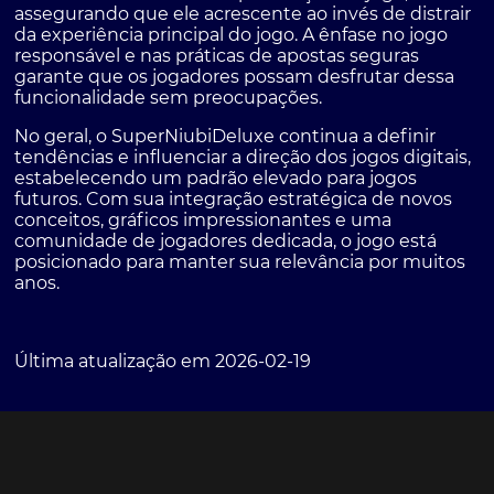
assegurando que ele acrescente ao invés de distrair
da experiência principal do jogo. A ênfase no jogo
responsável e nas práticas de apostas seguras
garante que os jogadores possam desfrutar dessa
funcionalidade sem preocupações.
No geral, o SuperNiubiDeluxe continua a definir
tendências e influenciar a direção dos jogos digitais,
estabelecendo um padrão elevado para jogos
futuros. Com sua integração estratégica de novos
conceitos, gráficos impressionantes e uma
comunidade de jogadores dedicada, o jogo está
posicionado para manter sua relevância por muitos
anos.
Última atualização em 2026-02-19