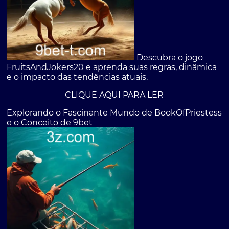
Descubra o jogo
FruitsAndJokers20 e aprenda suas regras, dinâmica
e o impacto das tendências atuais.
CLIQUE AQUI PARA LER
Explorando o Fascinante Mundo de BookOfPriestess
e o Conceito de 9bet