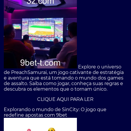
Explore o universo
de PreachSamurai, um jogo cativante de estratégia
e aventura que está tomando o mundo dos games
de assalto. Saiba como jogar, conheça suas regras e
descubra os elementos que o tornam único.
CLIQUE AQUI PARA LER
Explorando o mundo de SinCity: O jogo que
redefine apostas com 9bet