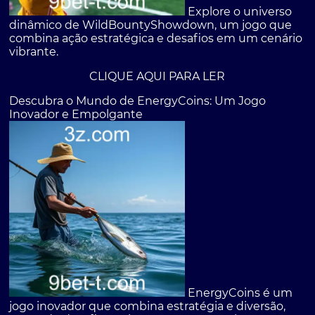
Explore o universo
dinâmico de WildBountyShowdown, um jogo que
combina ação estratégica e desafios em um cenário
vibrante.
CLIQUE AQUI PARA LER
Descubra o Mundo de EnergyCoins: Um Jogo
Inovador e Empolgante
EnergyCoins é um
jogo inovador que combina estratégia e diversão,