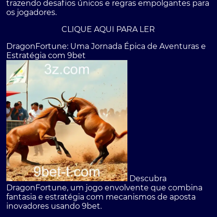
trazendo desafios únicos e regras empolgantes para
os jogadores.
CLIQUE AQUI PARA LER
DragonFortune: Uma Jornada Épica de Aventuras e
Estratégia com 9bet
Descubra
DragonFortune, um jogo envolvente que combina
fantasia e estratégia com mecanismos de aposta
inovadores usando 9bet.