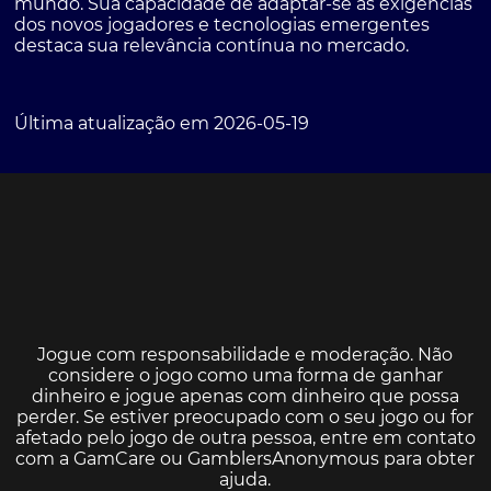
mundo. Sua capacidade de adaptar-se às exigências
dos novos jogadores e tecnologias emergentes
destaca sua relevância contínua no mercado.
Última atualização em 2026-05-19
Jogue com responsabilidade e moderação. Não
considere o jogo como uma forma de ganhar
dinheiro e jogue apenas com dinheiro que possa
perder. Se estiver preocupado com o seu jogo ou for
afetado pelo jogo de outra pessoa, entre em contato
com a
GamCare
ou
GamblersAnonymous
para obter
ajuda.