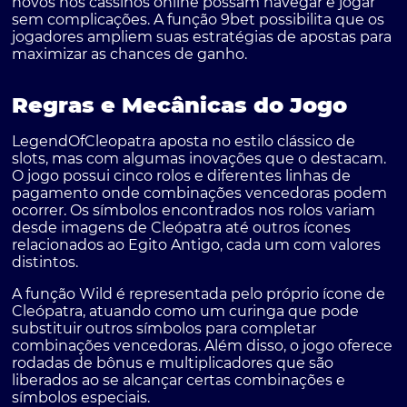
novos nos cassinos online possam navegar e jogar
sem complicações. A função
9bet
possibilita que os
jogadores ampliem suas estratégias de apostas para
maximizar as chances de ganho.
Regras e Mecânicas do Jogo
LegendOfCleopatra aposta no estilo clássico de
slots, mas com algumas inovações que o destacam.
O jogo possui cinco rolos e diferentes linhas de
pagamento onde combinações vencedoras podem
ocorrer. Os símbolos encontrados nos rolos variam
desde imagens de Cleópatra até outros ícones
relacionados ao Egito Antigo, cada um com valores
distintos.
A função
Wild
é representada pelo próprio ícone de
Cleópatra, atuando como um curinga que pode
substituir outros símbolos para completar
combinações vencedoras. Além disso, o jogo oferece
rodadas de bônus e multiplicadores que são
liberados ao se alcançar certas combinações e
símbolos especiais.