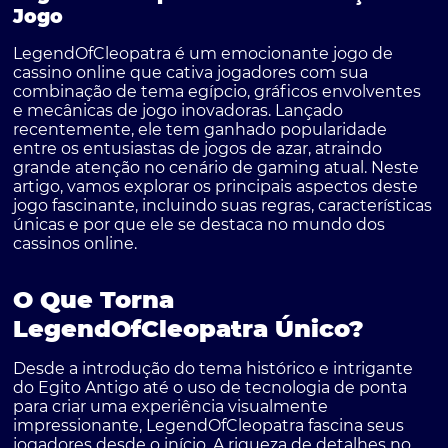
Jogo
LegendOfCleopatra é um emocionante jogo de
cassino online que cativa jogadores com sua
combinação de tema egípcio, gráficos envolventes
e mecânicas de jogo inovadoras. Lançado
recentemente, ele tem ganhado popularidade
entre os entusiastas de jogos de azar, atraindo
grande atenção no cenário de gaming atual. Neste
artigo, vamos explorar os principais aspectos deste
jogo fascinante, incluindo suas regras, características
únicas e por que ele se destaca no mundo dos
cassinos online.
O Que Torna
LegendOfCleopatra Único?
Desde a introdução do tema histórico e intrigante
do Egito Antigo até o uso de tecnologia de ponta
para criar uma experiência visualmente
impressionante, LegendOfCleopatra fascina seus
jogadores desde o início. A riqueza de detalhes no