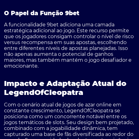
O Papel da Função 9bet
A funcionalidade
9bet
adiciona uma camada
estratégica adicional ao jogo. Este recurso permite
que os jogadores consigam controlar o nível de risco
versus recompensa em suas apostas, escolhendo
entre diferentes níveis de apostas planejadas. Isso
não apenas aumenta o potencial de ganhos
maiores, mas também mantém o jogo desafiador e
emocionante.
Impacto e Adaptação Atual do
LegendOfCleopatra
Com o cenário atual de jogos de azar online em
constante crescimento, LegendOfCleopatra se
posiciona como um concorrente notável entre os
jogos temáticos de slots. Seu design bem projetado,
combinado com a jogabilidade dinâmica, tem
capturado uma base de fãs diversificada ao redor do