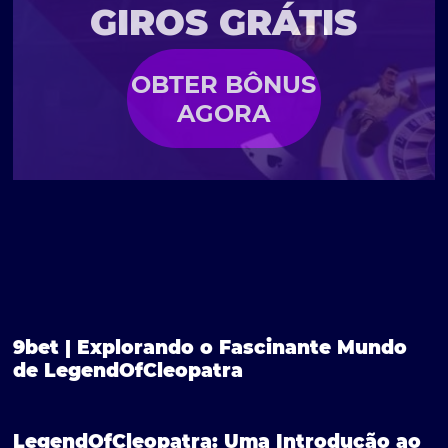
GIROS GRÁTIS
OBTER BÔNUS
AGORA
9bet | Explorando o Fascinante Mundo
de LegendOfCleopatra
LegendOfCleopatra: Uma Introdução ao