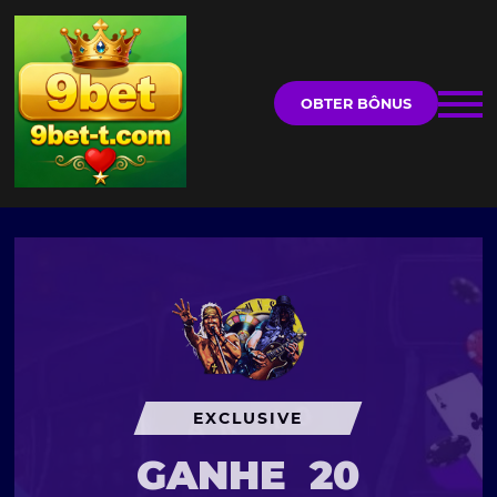
OBTER BÔNUS
EXCLUSIVE
GANHE
20