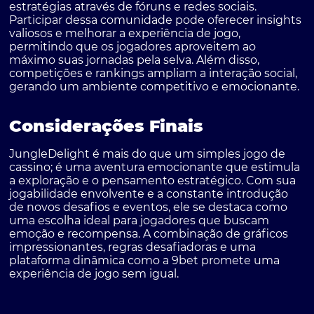
estratégias através de fóruns e redes sociais.
Participar dessa comunidade pode oferecer insights
valiosos e melhorar a experiência de jogo,
permitindo que os jogadores aproveitem ao
máximo suas jornadas pela selva. Além disso,
competições e rankings ampliam a interação social,
gerando um ambiente competitivo e emocionante.
Considerações Finais
JungleDelight é mais do que um simples jogo de
cassino; é uma aventura emocionante que estimula
a exploração e o pensamento estratégico. Com sua
jogabilidade envolvente e a constante introdução
de novos desafios e eventos, ele se destaca como
uma escolha ideal para jogadores que buscam
emoção e recompensa. A combinação de gráficos
impressionantes, regras desafiadoras e uma
plataforma dinâmica como a 9bet promete uma
experiência de jogo sem igual.