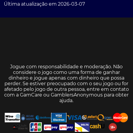
Última atualização em 2026-03-07
Jogue com responsabilidade e moderação. Não
considere o jogo como uma forma de ganhar
dinheiro e jogue apenas com dinheiro que possa
perder. Se estiver preocupado com o seu jogo ou for
afetado pelo jogo de outra pessoa, entre em contato
com a
GamCare
ou
GamblersAnonymous
para obter
ajuda.