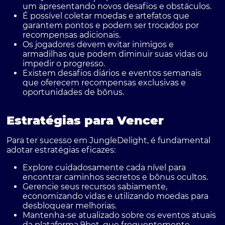
um apresentando novos desafios e obstáculos.
É possível coletar moedas e artefatos que
garantem pontos e podem ser trocados por
recompensas adicionais.
Os jogadores devem evitar inimigos e
armadilhas que podem diminuir suas vidas ou
impedir o progresso.
Existem desafios diários e eventos semanais
que oferecem recompensas exclusivas e
oportunidades de bônus.
Estratégias para Vencer
Para ter sucesso em JungleDelight, é fundamental
adotar estratégias eficazes:
Explore cuidadosamente cada nível para
encontrar caminhos secretos e bônus ocultos.
Gerencie seus recursos sabiamente,
economizando vidas e utilizando moedas para
desbloquear melhorias.
Mantenha-se atualizado sobre os eventos atuais
da plataforma 9bet, que frequentemente