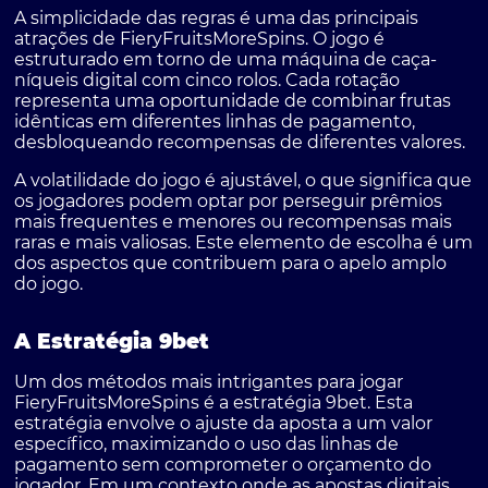
A simplicidade das regras é uma das principais
atrações de FieryFruitsMoreSpins. O jogo é
estruturado em torno de uma máquina de caça-
níqueis digital com cinco rolos. Cada rotação
representa uma oportunidade de combinar frutas
idênticas em diferentes linhas de pagamento,
desbloqueando recompensas de diferentes valores.
A volatilidade do jogo é ajustável, o que significa que
os jogadores podem optar por perseguir prêmios
mais frequentes e menores ou recompensas mais
raras e mais valiosas. Este elemento de escolha é um
dos aspectos que contribuem para o apelo amplo
do jogo.
A Estratégia 9bet
Um dos métodos mais intrigantes para jogar
FieryFruitsMoreSpins é a estratégia 9bet. Esta
estratégia envolve o ajuste da aposta a um valor
específico, maximizando o uso das linhas de
pagamento sem comprometer o orçamento do
jogador. Em um contexto onde as apostas digitais