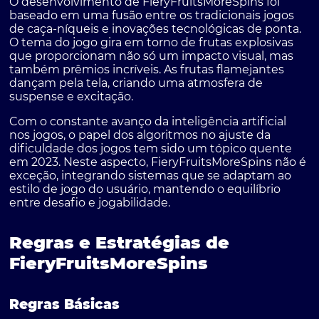
O desenvolvimento de FieryFruitsMoreSpins foi
baseado em uma fusão entre os tradicionais jogos
de caça-níqueis e inovações tecnológicas de ponta.
O tema do jogo gira em torno de frutas explosivas
que proporcionam não só um impacto visual, mas
também prêmios incríveis. As frutas flamejantes
dançam pela tela, criando uma atmosfera de
suspense e excitação.
Com o constante avanço da inteligência artificial
nos jogos, o papel dos algoritmos no ajuste da
dificuldade dos jogos tem sido um tópico quente
em 2023. Neste aspecto, FieryFruitsMoreSpins não é
exceção, integrando sistemas que se adaptam ao
estilo de jogo do usuário, mantendo o equilíbrio
entre desafio e jogabilidade.
Regras e Estratégias de
FieryFruitsMoreSpins
Regras Básicas