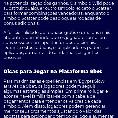
na potencialização dos ganhos. O símbolo Wild pode
substituir qualquer outro símbolo, exceto o Scatter,
para formar combinações vencedoras, enquanto o
símbolo Scatter pode desbloquear rodadas de
bônus adicionais.
A funcionalidade de rodadas grátis é uma das mais
atraentes, permitindo que os jogadores ampliem
suas sessões sem apostar fundos adicionais.
Durante estas rodadas, multiplicadores podem ser
aplicados, aumentando ainda mais os ganhos
possíveis.
Dicas para Jogar na Plataforma 9bet
Para maximizar as experiências em 'EgyptsGlow'
através da 9bet, os jogadores podem seguir
algumas estratégias simples. Em primeiro lugar, é
aconselhável familiarizar-se com a tabela de
pagamentos para entender os valores de cada
símbolo. Além disso, jogadores podem gerenciar
melhor seus orçamentos ajustando o valor das
apostas para prolongar o tempo de jogo e aumentar