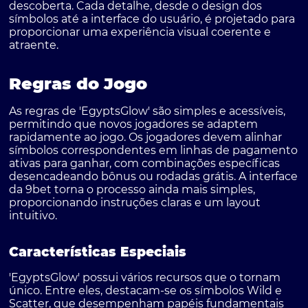
descoberta. Cada detalhe, desde o design dos
símbolos até a interface do usuário, é projetado para
proporcionar uma experiência visual coerente e
atraente.
Regras do Jogo
As regras de 'EgyptsGlow' são simples e acessíveis,
permitindo que novos jogadores se adaptem
rapidamente ao jogo. Os jogadores devem alinhar
símbolos correspondentes em linhas de pagamento
ativas para ganhar, com combinações específicas
desencadeando bônus ou rodadas grátis. A interface
da 9bet torna o processo ainda mais simples,
proporcionando instruções claras e um layout
intuitivo.
Características Especiais
'EgyptsGlow' possui vários recursos que o tornam
único. Entre eles, destacam-se os símbolos Wild e
Scatter, que desempenham papéis fundamentais