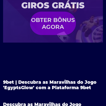
GIROS GRÁTIS
OBTER BÔNUS
AGORA
9bet | Descubra as Maravilhas do Jogo
'EgyptsGlow' com a Plataforma 9bet
Descubra as Maravilhas do Jogo