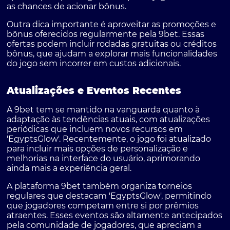
as chances de acionar bônus.
Outra dica importante é aproveitar as promoções e
bônus oferecidos regularmente pela 9bet. Essas
ofertas podem incluir rodadas gratuitas ou créditos
bônus, que ajudam a explorar mais funcionalidades
do jogo sem incorrer em custos adicionais.
Atualizações e Eventos Recentes
A 9bet tem se mantido na vanguarda quanto à
adaptação às tendências atuais, com atualizações
periódicas que incluem novos recursos em
'EgyptsGlow'. Recentemente, o jogo foi atualizado
para incluir mais opções de personalização e
melhorias na interface do usuário, aprimorando
ainda mais a experiência geral.
A plataforma 9bet também organiza torneios
regulares que destacam 'EgyptsGlow', permitindo
que jogadores competam entre si por prêmios
atraentes. Esses eventos são altamente antecipados
pela comunidade de jogadores, que apreciam a